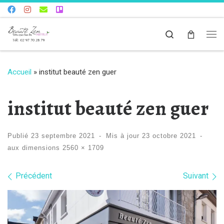
Skip to content
Search
Me
Accueil
»
institut beauté zen guer
institut beauté zen guer
Publié
23 septembre 2021
-
Mis à jour
23 octobre 2021
-
aux dimensions
2560 × 1709
Navigation dans les images
Précédent
Suivant