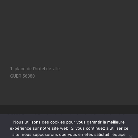
1, place de l'hôtel de ville,
GUER 56380
© 2026
Beauté Zen Institut, votre Institut Beauté Spa à Guer
–
Tous les droits sont réservés
Nous utilisons des cookies pour vous garantir la meilleure
expérience sur notre site web. Si vous continuez à utiliser ce
Conçu avec
Customizr Pro
site, nous supposerons que vous en êtes satisfait.l'équipe