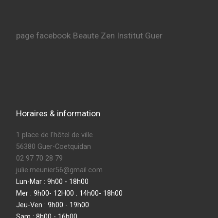
page facebook Beaute Zen Institut Guer
Horaires & information
1 place de l'hôtel de ville
56380 Guer-Coetquidan
02 97 70 28 79
julie.meunier56@gmail.com
Lun-Mar : 9h00 - 18h00
Mer : 9h00- 12H00 . 14h00- 18h00
Jeu-Ven : 9h00 - 19h00
Sam : 8h00 - 16h00