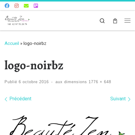
Skip to content
Search
Me
Accueil
»
logo-noirbz
logo-noirbz
Publié
6 octobre 2016
-
aux dimensions
1776 × 648
Navigation dans les images
Précédent
Suivant