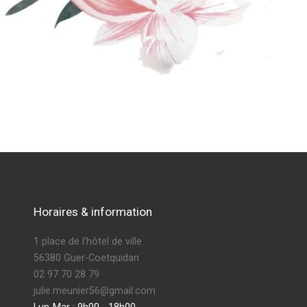
Horaires & information
1 place de l'hôtel de ville
56380 Guer-Coetquidan
02 97 70 28 79
julie.meunier56@gmail.com