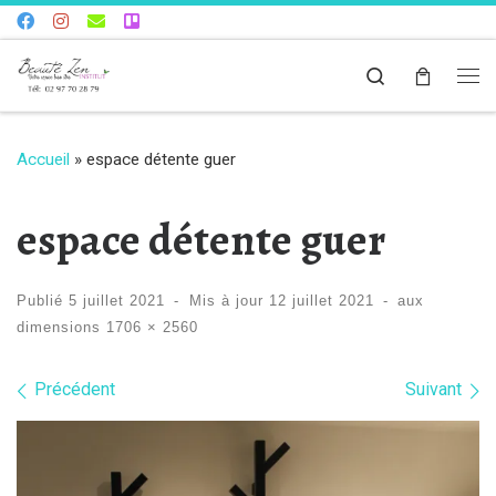
Skip to content
Search
Me
Accueil
»
espace détente guer
espace détente guer
Publié
5 juillet 2021
-
Mis à jour
12 juillet 2021
-
aux
dimensions
1706 × 2560
Navigation dans les images
Précédent
Suivant