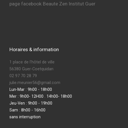
page facebook Beaute Zen Institut Guer
Horaires & information
1 place de l'hôtel de ville
56380 Guer-Coetquidan
02 97 70 28 79
julie.meunier56@gmail.com
Lun-Mar : 9h00 - 18h00
Mer : 9h00- 12H00 . 14h00- 18h00
Jeu-Ven : 9h00 - 19h00
Sam : 8h00 - 16h00
sans interruption