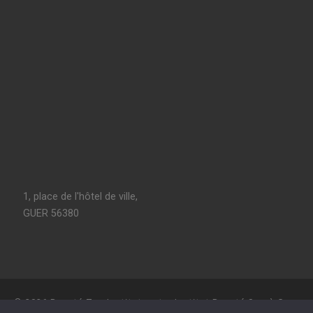
1, place de l'hôtel de ville,
GUER 56380
© 2026
Beauté Zen Institut, votre Institut Beauté Spa à Guer