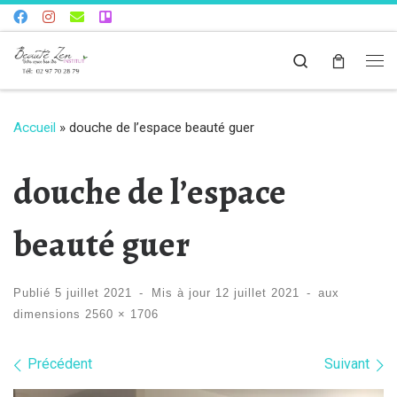
Skip to content
Search
Me
Accueil
»
douche de l’espace beauté guer
douche de l’espace
beauté guer
Publié
5 juillet 2021
-
Mis à jour
12 juillet 2021
-
aux
dimensions
2560 × 1706
Navigation dans les images
Précédent
Suivant