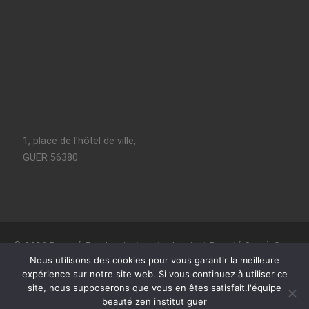
1, place de l'hôtel de ville,
GUER 56380
© 2026
Beauté Zen Institut, votre Institut Beauté Spa à Guer
–
Tous les droits sont réservés
Nous utilisons des cookies pour vous garantir la meilleure
expérience sur notre site web. Si vous continuez à utiliser ce
Conçu avec
Customizr Pro
site, nous supposerons que vous en êtes satisfait.l'équipe
beauté zen institut guer