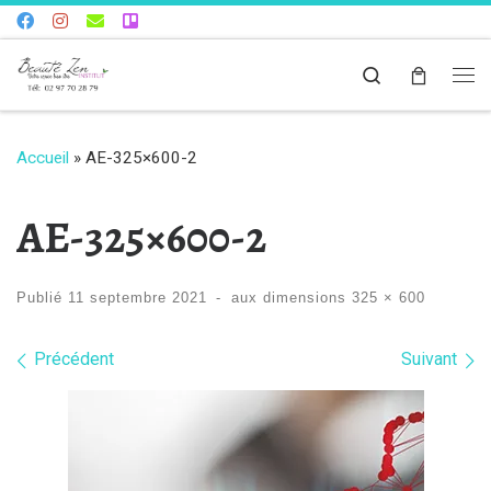
Skip to content
Search
Me
Accueil
»
AE-325×600-2
AE-325×600-2
Publié
11 septembre 2021
-
aux dimensions
325 × 600
Navigation dans les images
Précédent
Suivant