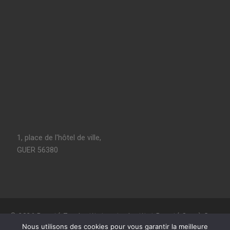
1, place de l'hôtel de ville,
GUER 56380
© 2026
Beauté Zen Institut, votre Institut Beauté Spa à Guer
–
Tous les droits sont réservés
Nous utilisons des cookies pour vous garantir la meilleure